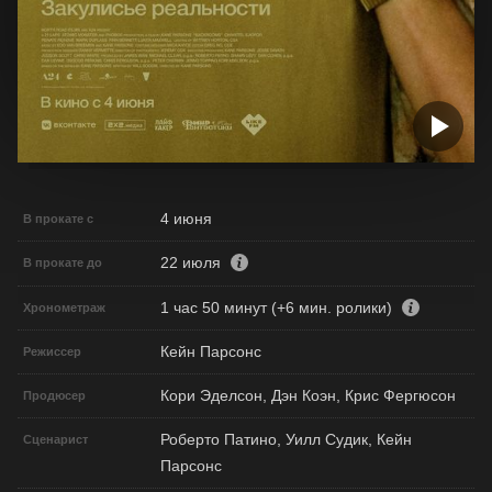
4 июня
В прокате с
22 июля
В прокате до
1 час 50 минут (+6 мин. ролики)
Хронометраж
Кейн Парсонс
Режиссер
Кори Эделсон, Дэн Коэн, Крис Фергюсон
Продюсер
Роберто Патино, Уилл Судик, Кейн
Сценарист
Парсонс