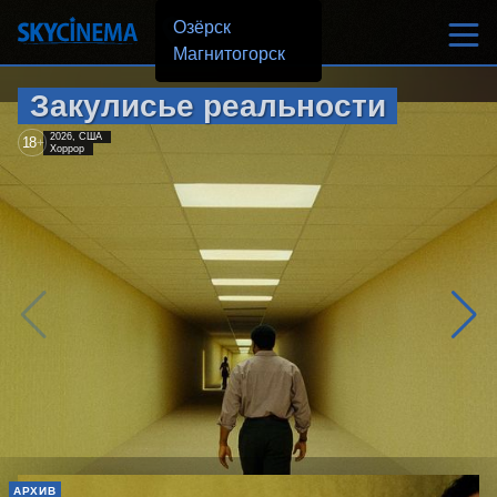
Озёрск
Магнитогорск
Закулисье реальности
2026, США
18
+
Хоррор
АРХИВ