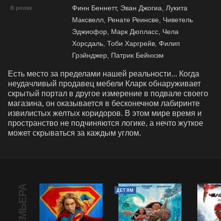
Финн Беннетт, Эван Джогиа, Лукита
В ролях
Максвелл, Ренате Реинсве, Чиветель
Эджиофор, Марк Дюпласс, Чела
Хорсдаль, Тоби Харгрейв, Филип
Грэйнджер, Патрик Бейнхэм
Есть место за пределами нашей реальности... Когда 
неудачливый продавец мебели Кларк обнаруживает 
скрытый портал в другое измерение в подвале своего 
магазина, он оказывается в бесконечном лабиринте 
извилистых желтых коридоров. В этом мире время и 
пространство не подчиняются логике, а нечто жуткое 
может скрываться за каждым углом.
ПРЕМЬЕРА
ДЕТЯМ