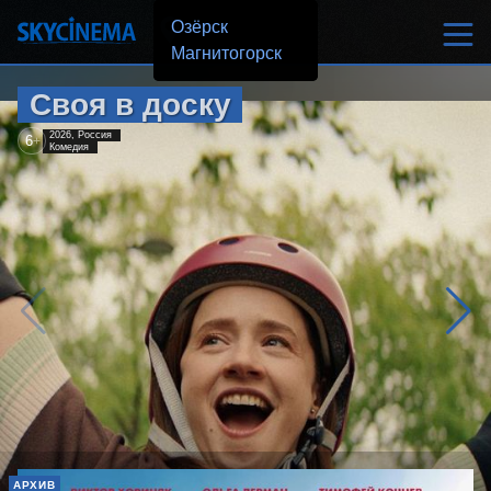
Озёрск
Магнитогорск
Своя в доску
2026, Россия
6
+
Комедия
АРХИВ