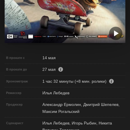
14 мая
В прокате с
27 мая
В прокате до
1 час 32 минуты (+8 мин. ролики)
Хронометраж
Илья Лебедев
Режиссер
Александр Ермолин, Дмитрий Шепелев,
Продюсер
Максим Рогальский
Илья Лебедев, Игорь Рыбин, Никита
Сценарист