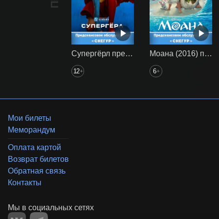
Супергёрл предс. обсл. Снегур
Моана (2016) предс. обсл. Снегур
12
6
+
+
Мои билеты
Меморандум
Оплата картой
Возврат билетов
Обратная связь
Контакты