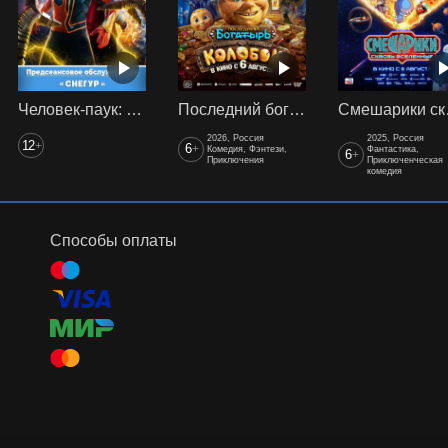
Человек-паук: Нет пути домой (2021) предс. обсл. Снегур
Последний богатырь. Колобок
Смеш
2026, Россия
2025, Россия
12
+
6
+
Комедия, Фэнтези,
Фантастика,
6
+
Приключения
Приключенческая
комедия
Способы оплаты