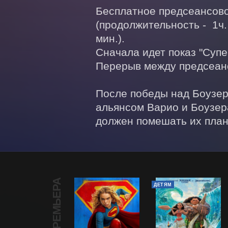
Бесплатное предсеансовое
(продолжительность -  1ч.
мин.). 

Сначала идет показ "Супе
Перерыв между предсеанс
После победы над Боузер
альянсом Варио и Боузер
должен помешать их план
ПРЕМЬЕРА
ДЕТЯМ