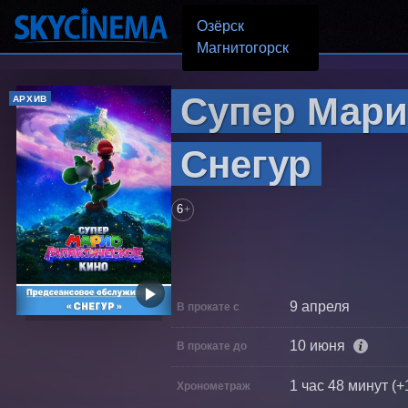
Озёрск
Озёрск
Магнитогорск
Супер Марио
АРХИВ
Снегур
6
+
9 апреля
В прокате с
10 июня
В прокате до
1 час 48 минут (+
Хронометраж