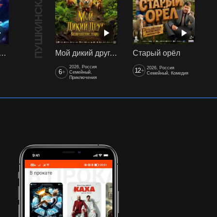
ПУШКИНСКАЯ КАРТА
арики сквозь вселенные
Мой дикий друг. Возвращение домой
Старый орёл
2026, Россия
2026, Россия
12
+
6
+
Семейный,
Семейный, Комедия
Приключения