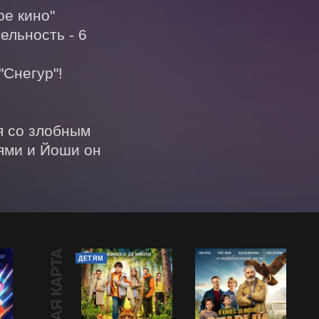
 кино"  
льность - 6 
Снегур"!

 со злобным 
ями и Йоши он 
ДЕТЯМ