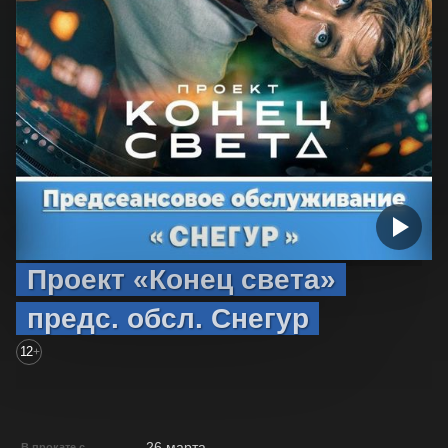
Проект «Конец света»
предс. обсл. Снегур
12
+
26 марта
В прокате с