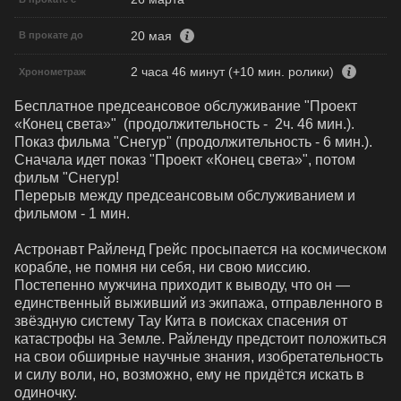
20 мая
В прокате до
2 часа 46 минут (+10 мин. ролики)
Хронометраж
Бесплатное предсеансовое обслуживание "Проект 
«Конец света»"  (продолжительность -  2ч. 46 мин.). 
Показ фильма "Снегур" (продолжительность - 6 мин.). 

Сначала идет показ "Проект «Конец света»", потом 
фильм "Снегур!

Перерыв между предсеансовым обслуживанием и 
фильмом - 1 мин.

Астронавт Райленд Грейс просыпается на космическом 
корабле, не помня ни себя, ни свою миссию. 
Постепенно мужчина приходит к выводу, что он — 
единственный выживший из экипажа, отправленного в 
звёздную систему Тау Кита в поисках спасения от 
катастрофы на Земле. Райленду предстоит положиться 
на свои обширные научные знания, изобретательность 
и силу воли, но, возможно, ему не придётся искать в 
одиночку.