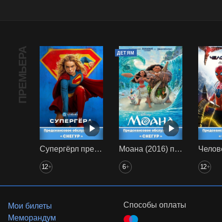
ПРЕМЬЕРА
ДЕТЯМ
Супергёрл предс. обсл. Снегур
Моана (2016) предс. обсл. Снегур
12
6
12
+
+
+
Способы оплаты
Мои билеты
Меморандум