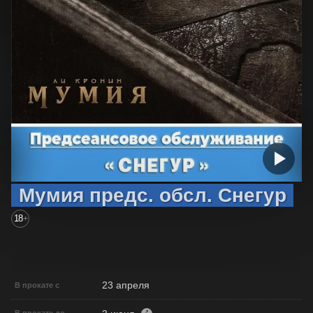
Мумия предс. обсл. Снегур
18
+
23 апреля
В прокате с