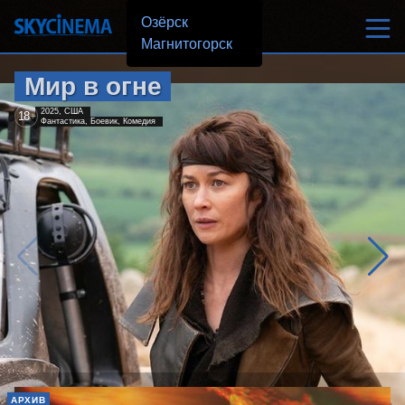
Озёрск
Магнитогорск
Мир в огне
2025, США
18
+
Фантастика, Боевик, Комедия
АРХИВ