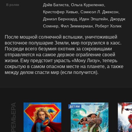
Дэйв Батиста, Ольга Куриленко,
В ролях
Кристофер Хивью, Сэмюэл Л. Джексон,
Дэниэл Бернхард, Иден Эпштейн, Джордж
Сомнер, Фил Зиммерман, Роберт Холик
После мощной солнечной вспышки, уничтожившей 
восточное полушарие Земли, мир погрузился в хаос. 
Посреди всего безумия охотник за сокровищами 
отправляется на самое дерзкое ограбление своей 
жизни. Ему предстоит украсть «Мону Лизу», теперь 
сокрытую в самом опасном месте на планете, а также 
между делом спасти мир (если получится).
ПРЕМЬЕРА
ДЕТЯМ