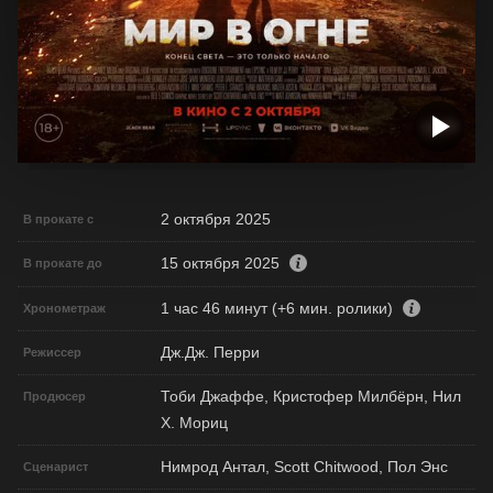
2 октября 2025
В прокате с
15 октября 2025
В прокате до
1 час 46 минут (+6 мин. ролики)
Хронометраж
Дж.Дж. Перри
Режиссер
Тоби Джаффе, Кристофер Милбёрн, Нил
Продюсер
Х. Мориц
Нимрод Антал, Scott Chitwood, Пол Энс
Сценарист