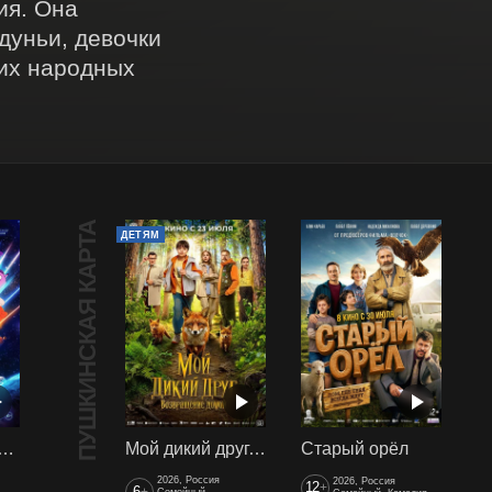
я. Она 
уньи, девочки 
х народных 
ПУШКИНСКАЯ КАРТА
ДЕТЯМ
арики сквозь вселенные
Мой дикий друг. Возвращение домой
Старый орёл
2026, Россия
2026, Россия
12
+
6
Семейный,