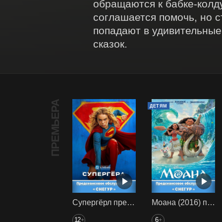
обращаются к бабке-колду
соглашается помочь, но с
попадают в удивительные
сказок.
ПРЕМЬЕРА
ДЕТЯМ
Супергёрл предс. обсл. Снегур
Моана (2016) предс. обсл. Снегур
12
6
+
+