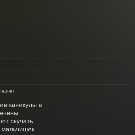
епанян
е каникулы в 
ечены 
т скучать. 
 мальчишек 