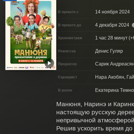
14 ноября 2024
В прокате с
4 декабря 2024
В прокате до
1 час 28 минут (+
Хронометраж
Денис Гуляр
Режиссер
Сарик Андреасян
Продюсер
Нара Акобян, Га
Сценарист
Екатерина Темно
В ролях
Манюня, Наринэ и Каринк
настоящую русскую дерев
непривычной атмосферой н
Решив ускорить время до 