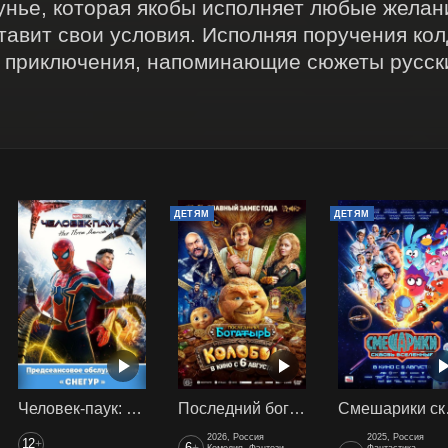
нье, которая якобы исполняет любые желани
тавит свои условия. Исполняя поручения колд
 приключения, напоминающие сюжеты русски
ДЕТЯМ
ДЕТЯМ
Человек-паук: Нет пути домой (2021) предс. обсл. Снегур
Последний богатырь. Колобок
Смеш
2026, Россия
2025, Россия
12
+
6
Комедия, Фэнтези,
Фантастика,