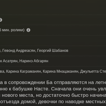
6 мин. ролики)
, Гевонд Андреасян, Георгий Шабанов
йк Асатрян, Наринэ Абгарян
ва, Карина Каграманян, Карина Мнацаканян, Джульетта Ст
а в сопровождении Ба отправляются на летни
ню к бабушке Насте. Сначала они очень увл
ового места, но достаточно быстро начинаю
отъезда домой, девочки по наводке местных