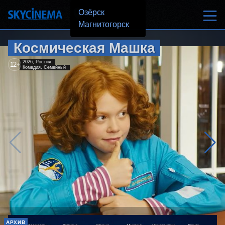
Озёрск
Магнитогорск
Космическая Машка
2026, Россия
12
+
Комедия, Семейный
АРХИВ