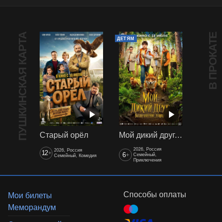
ПУШКИНСКАЯ КАРТА
В ПРОКАТЕ
ДЕТЯМ
Старый орёл
Мой дикий друг. Возвращение домой
2026, Россия
2026, Россия
12
+
6
+
Семейный,
Семейный, Комедия
Приключения
Способы оплаты
Мои билеты
Меморандум