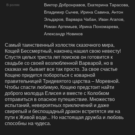
Виктор Добронравов, Екатерина Тарасова,
В ролях
Владимир Сычев, Ирина Савина, Антон
Эльдаров, Варвара Чабан, Иван Агапов,
Роман Артемьев, Ирина Пономарева,
Александр Новиков
Самый таинственный холостяк сказочного мира, 
Кощей Бессмертный, наконец нашел свою невесту! 
Спустя целых триста лет поисков он готовится к 
свадьбе со своей возлюбленной Варварой, но в 
сказках не бывает все так просто. За свое счастье 
Кощею придется побороться с коварной 
правительницей Тридевятого царства – Моревной. 
Чтобы спасти любимую, Кощею предстоит найти 
доброго молодца Елисея и вместе с Колобком 
отправиться в опасное путешествие. Множество 
испытаний, невероятных приключений и даже 
свирепый и беспощадный дракон встретятся им на 
пути к Живой воде... Но настоящая дружба и любовь 
способны на чудеса.