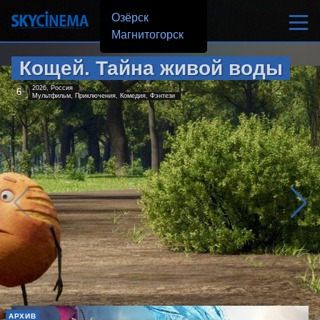
Озёрск
Магнитогорск
Кощей. Тайна живой воды
2026, Россия
6
+
Мультфильм, Приключения, Комедия, Фэнтези
АРХИВ