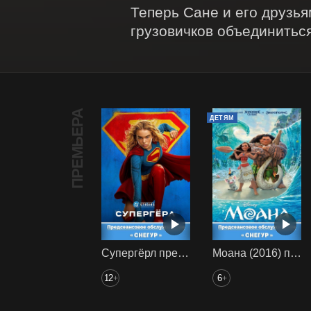
Теперь Сане и его друзья
грузовичков объединиться
ПРЕМЬЕРА
ДЕТЯМ
Супергёрл предс. обсл. Снегур
Моана (2016) предс. обсл. Снегур
12
6
+
+