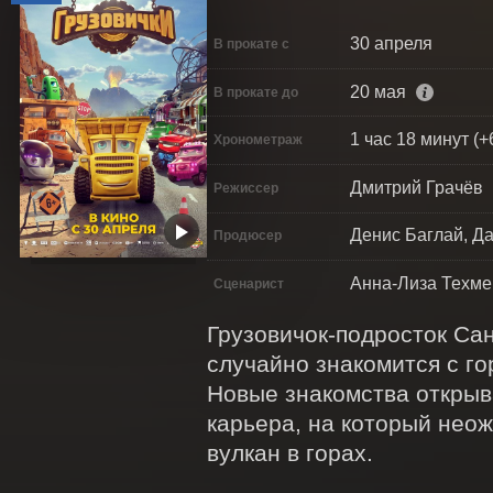
30 апреля
В прокате с
20 мая
В прокате до
1 час 18 минут (+
Хронометраж
Дмитрий Грачёв
Режиссер
Денис Баглай, Д
Продюсер
Анна-Лиза Техме
Сценарист
Грузовичок-подросток Сан
случайно знакомится с го
Новые знакомства открыв
карьера, на который нео
вулкан в горах.
