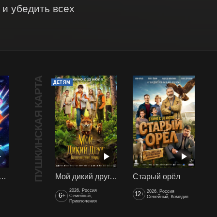
и убедить всех 
ПУШКИНСКАЯ КАРТА
ДЕТЯМ
арики сквозь вселенные
Мой дикий друг. Возвращение домой
Старый орёл
2026, Россия
2026, Россия
12
+
6
+
Семейный,
Семейный, Комедия
Приключения