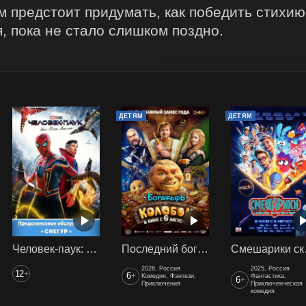
м предстоит придумать, как победить стихию 
, пока не стало слишком поздно.
ДЕТЯМ
ДЕТЯМ
Человек-паук: Нет пути домой (2021) предс. обсл. Снегур
Последний богатырь. Колобок
Смеш
2026, Россия
2025, Россия
12
+
6
+
Комедия, Фэнтези,
Фантастика,
6
+
Приключения
Приключенческая
комедия