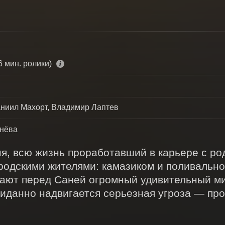
6 мин. ролики)
аниил Махорт, Владимир Лаптев
нёва
я, всю жизнь проработавший в карьере с род
родскими жителями: камазиком и поливально
ают перед Саней огромный удивительный ми
жиданно надвигается серьезная угроза — про