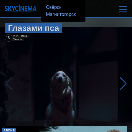
Озёрск
Магнитогорск
Глазами пса
2025, США
16
+
Ужасы
АРХИВ