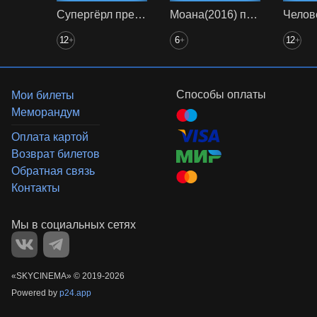
Супергёрл предс. обсл. Снегур
Моана(2016) предс. обсл. Снегур
12
6
12
+
+
+
Способы оплаты
Мои билеты
Меморандум
Оплата картой
Возврат билетов
Обратная связь
Контакты
«‎SKYCINEMA»
©
2019-
2026
Powered by
p24.app