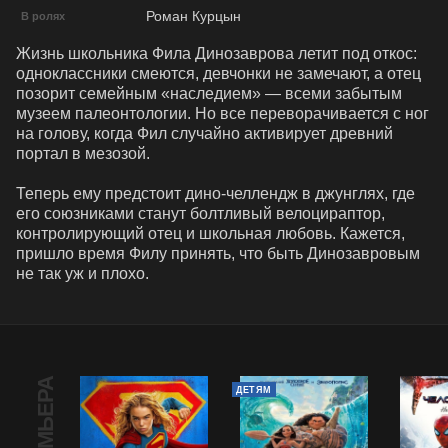
Роман Курцын
В ролях
Жизнь школьника Фила Динозаврова летит под откос: 
одноклассники смеются, девчонки не замечают, а отец 
позорит семейным «наследием» — всеми забытым 
музеем палеонтологии. Но все переворачивается с ног 
на голову, когда Фил случайно активирует древний 
портал в мезозой.

Теперь ему предстоит дино-челлендж в джунглях, где 
его союзниками станут болтливый велоцираптор, 
контролирующий отец и школьная любовь. Кажется, 
пришло время Филу принять, что быть Динозавровым 
не так уж и плохо.
ПРЕМЬЕРА
ДЕТЯМ