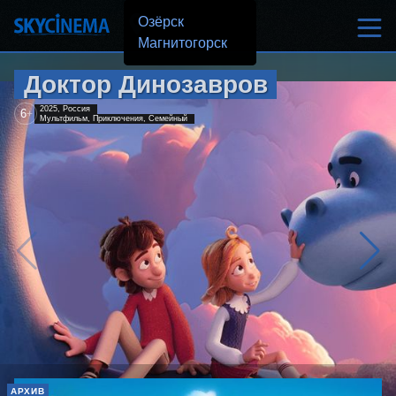
Озёрск
Магнитогорск
Доктор Динозавров
2025, Россия
6
+
Мультфильм, Приключения, Семейный
АРХИВ