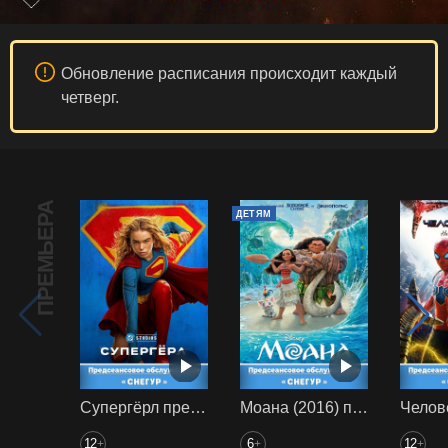
Обновление расписания происходит каждый
четверг.
ПРЕМЬЕРА
ДЕТЯМ
Супергёрл предс. обсл. Снегур
Моана (2016) предс. обсл. Снегур
12
6
12
+
+
+