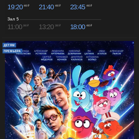
19:20
21:40
23:45
460 ₽
460 ₽
460 ₽
Зал 5
11:00
13:20
18:00
360 ₽
360 ₽
460 ₽
ДЕТЯМ
ПРЕМЬЕРА