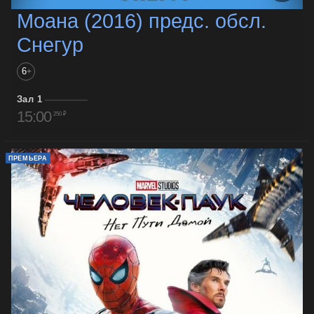
Моана (2016) предс. обсл.
Снегур
6
+
Зал 1
15:00
250 ₽
ПРЕМЬЕРА