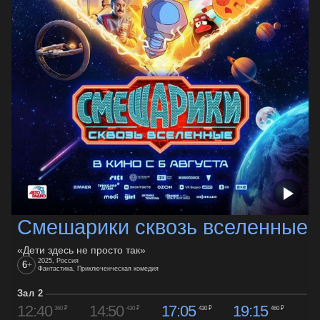
Смешарики сквозь вселенные
«Дети здесь не просто так»
2025, Россия
6
+
Фантастика, Приключенческая комедия
Зал 2
12:40
14:50
17:05
19:15
360 ₽
430 ₽
430 ₽
460 ₽