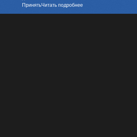
Принять
Читать подробнее
Способы оплаты
Мои билеты
Меморандум
Оплата картой
Возврат билетов
Обратная связь
Контакты
«‎SKYCINEMA»
©
2019-
2026
Powered by
p24.app