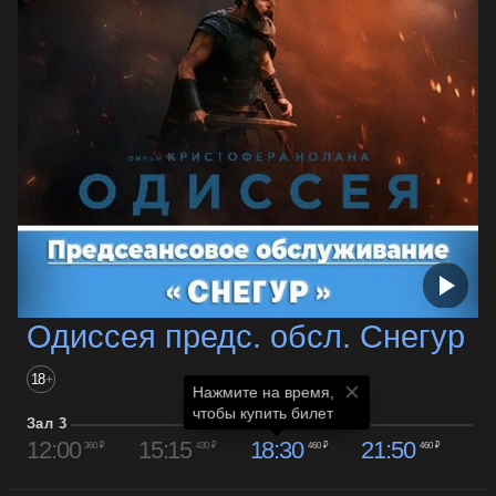
Одиссея предс. обсл. Снегур
18
+
Нажмите на время,

чтобы купить билет
Зал 3
12:00
15:15
18:30
21:50
360 ₽
430 ₽
460 ₽
460 ₽