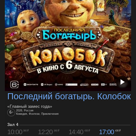
Последний богатырь. Колобок
«Главный замес года»
2026, Россия
6
+
Комедия, Фэнтези, Приключения
Зал 4
10:00
12:20
14:40
17:00
360 ₽
360 ₽
430 ₽
430 ₽