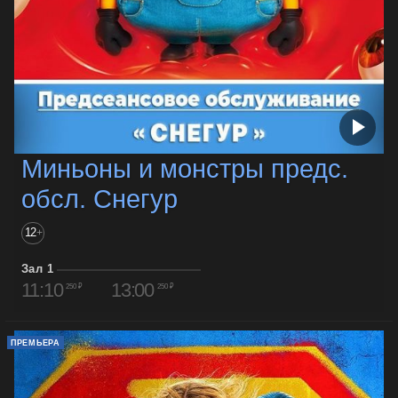
Миньоны и монстры предс.
обсл. Снегур
12
+
Зал 1
11:10
13:00
250 ₽
250 ₽
ПРЕМЬЕРА