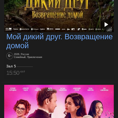
Мой дикий друг. Возвращение
домой
2026, Россия
6
+
Семейный, Приключения
Зал 5
15:50
430 ₽