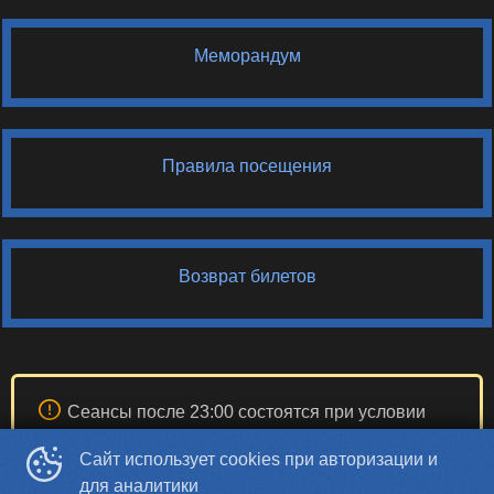
Меморандум
Правила посещения
Возврат билетов
Сеансы после 23:00 состоятся при условии
продажи 10 билетов, после 00:00 при условии
Сайт использует cookies при авторизации и
продажи 15 билетов.
для аналитики
Касса кинотеатра работает до 23:45